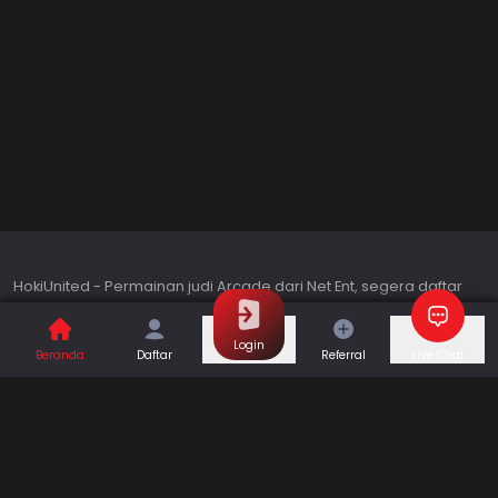
HokiUnited - Permainan judi Arcade dari Net Ent, segera daftar
dan lakukan deposit untuk mendapatkan bonus menarik dari
permainan arcade
Login
Beranda
Daftar
Referral
Live Chat
Selengkapnya
Permainan
Togel
Slot