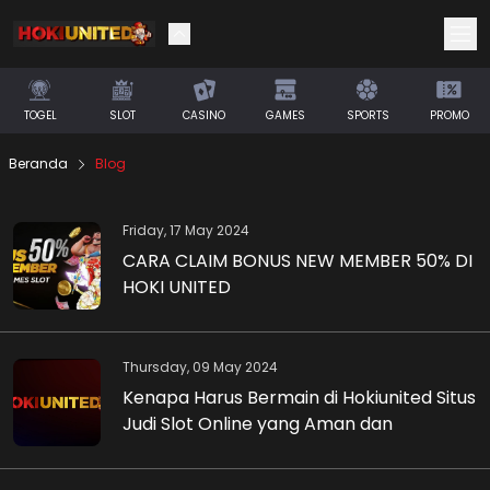
TOGEL
SLOT
CASINO
GAMES
SPORTS
PROMO
Beranda
Blog
Friday, 17 May 2024
CARA CLAIM BONUS NEW MEMBER 50% DI
HOKI UNITED
Thursday, 09 May 2024
Kenapa Harus Bermain di Hokiunited Situs
Judi Slot Online yang Aman dan
Terpercaya?