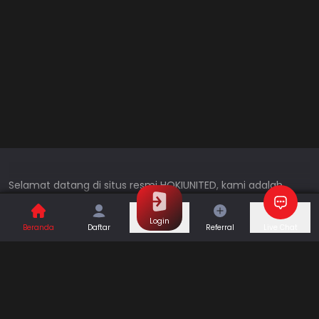
Selamat datang di situs resmi HOKIUNITED, kami adalah
agen resmi yang menyediakan game online seperti slot,
sport, dll. segera daftar dan login HOKIUNITED sekarang untuk
Login
Beranda
Daftar
Referral
Live Chat
merasakan sensasi menjadi sultan!
Selengkapnya
Permainan
Togel
Slot