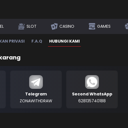
EL
SLOT
CASINO
GAMES
KAN PRIVASI
F.A.Q
HUBUNGI KAMI
ekarang
Telegram
Second WhatsApp
ZONAWITHDRAW
628135740188