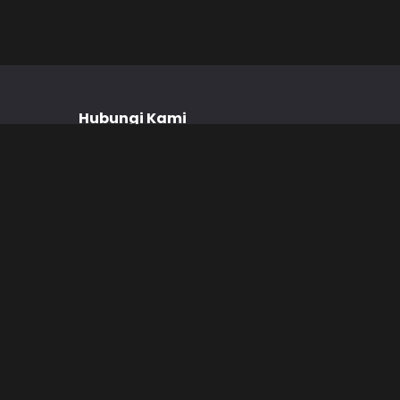
Hubungi Kami
rik. Temukan
dan
Pembayaran
ai menikmati
Transfer Bank
QRIS
am tema
h besar.
Virtual Account
E Wallet
Pulsa
nghibur.
roulette,