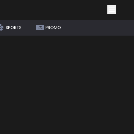
SPORTS
PROMO