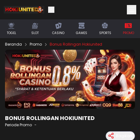
TOGEL
SLOT
CASINO
GAMES
SPORTS
PROMO
Beranda
Promo
Bonus Rollingan Hokiunited
BONUS ROLLINGAN HOKIUNITED
Periode Promo
-
Bagikan