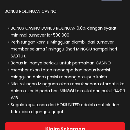
BONUS ROLLINGAN CASINO
BONUS CASINO BONUS ROLINGAN 0.8% dengan syarat
minimal turnover idr 500.000
Perhitungan komisi Mingguan diambil dari turnover
member selama 1 minggu (hari MINGGU sampai hari
SABTU).
Bonus ini hanya berlaku untuk permainan CASINO
member akan tetap mendapatkan bonus komisi
mingguan dalam posisi menang ataupun kalah.
Nilai rollingan Mingguan akan masuk secara otomatis ke
dalam user id pada hari MINGGU dimulai dari pukul 04:00
WIB.
Segala keputusan dari
HOKIUNITED
adalah mutlak dan
tidak bisa diganggu gugat.
Klaim Sekarang