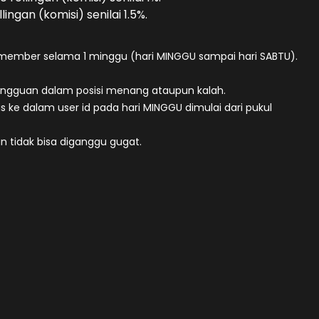
ingan (komisi) senilai 1.5%.
r member selama 1 minggu (hari MINGGU sampai hari SABTU).
ngguan dalam posisi menang ataupun kalah.
s ke dalam user id pada hari MINGGU dimulai dari pukul
 tidak bisa diganggu gugat.