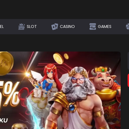
EL
SLOT
CASINO
GAMES