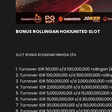
BONUS ROLLINGAN HOKIUNITED SLOT
SLOT BONUS ROLINGAN HINGGA 1,5%
1. Turnover IDR 50,000 s/d 100,000,000 rollingan (k
2. Turnover IDR 100,000,001 s/d 500,000,000 rolling
3. Turnover IDR 500,000,001 s/d 2,000,000,000 roll
4. Turnover IDR 2,000,000,001 s/d 5,000,000,000 ro
5. Turnover IDR 5,000,000,001 s/d 15,000,000,000 ro
6. Turnover IDR 15,000,000,001 s/d 30,000,000,000 r
7. Turnover IDR 30,000,000,001 s/d 50,000,000,000 
8. Turnover IDR 50,000,000,001 s/d 100,000,000,000 